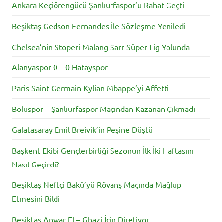
Ankara Keçiörengücü Şanlıurfaspor’u Rahat Geçti
Beşiktaş Gedson Fernandes İle Sözleşme Yeniledi
Chelsea’nin Stoperi Malang Sarr Süper Lig Yolunda
Alanyaspor 0 – 0 Hatayspor
Paris Saint Germain Kylian Mbappe’yi Affetti
Boluspor – Şanlıurfaspor Maçından Kazanan Çıkmadı
Galatasaray Emil Breivik’in Peşine Düştü
Başkent Ekibi Gençlerbirliği Sezonun İlk İki Haftasını
Nasıl Geçirdi?
Beşiktaş Neftçi Bakü’yü Rövanş Maçında Mağlup
Etmesini Bildi
Beşiktaş Anwar El – Ghazi İçin Diretiyor