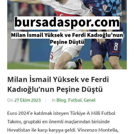
Milan İsmail Yüksek ve Ferdi
Kadıoğlu’nun Peşine Düştü
On
27 Ekim 2023
By
In
Blog
,
Futbol
,
Genel
BursadaSporHaber
Euro 2024’e katılmak isteyen Türkiye A Milli Futbol
Takımı, gruptaki en önemli maçlarından birisinde
Hırvatistan ile karşı karşıya geldi. Vincenzo Montella,