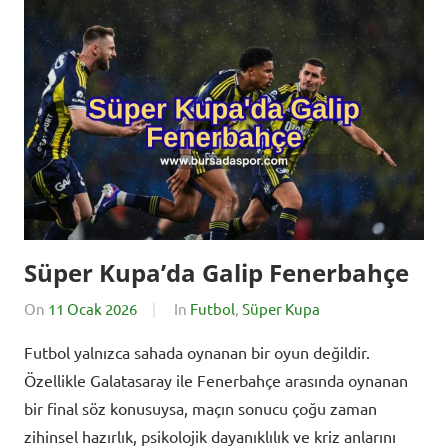
Süper Kupa’da Galip Fenerbahçe
On
11 Ocak 2026
By
In
Futbol
,
Süper Kupa
BursadaSporHaberleri
Futbol yalnızca sahada oynanan bir oyun değildir.
Özellikle Galatasaray ile Fenerbahçe arasında oynanan
bir final söz konusuysa, maçın sonucu çoğu zaman
zihinsel hazırlık, psikolojik dayanıklılık ve kriz anlarını