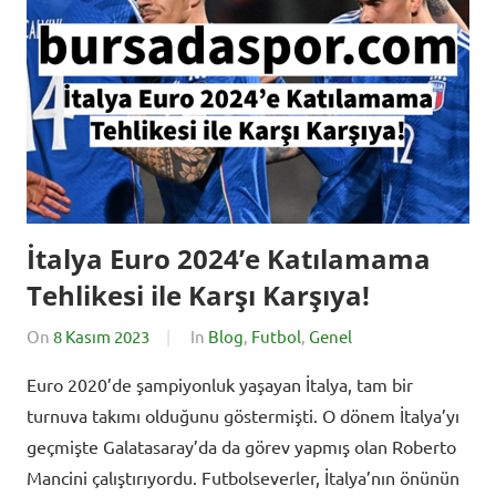
İtalya Euro 2024’e Katılamama
Tehlikesi ile Karşı Karşıya!
On
8 Kasım 2023
By
In
Blog
,
Futbol
,
Genel
BursadaSporHaber
Euro 2020’de şampiyonluk yaşayan İtalya, tam bir
turnuva takımı olduğunu göstermişti. O dönem İtalya’yı
geçmişte Galatasaray’da da görev yapmış olan Roberto
Mancini çalıştırıyordu. Futbolseverler, İtalya’nın önünün