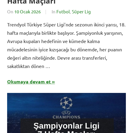
Hafta Maçları
On
10 Ocak 2026
By
In
Futbol
,
Süper Lig
BursadaSporHaberleri
Trendyol Türkiye Süper Ligi’nde sezonun ikinci yarısı, 18.
hafta maçlarıyla birlikte başlıyor. Şampiyonluk yarışının,
Avrupa kupaları hedefinin ve kümede kalma
mücadelesinin iyice kızışacağı bu dönemde, her puanın
değeri altın niteliğinde. Devre arası transferleri,
sakatlıktan dönen …
Okumaya devam et