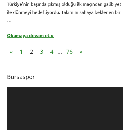
Türkiye’nin başında çıkmış olduğu ilk maçından galibiyet
ile dönmeyi hedefliyordu. Takımını sahaya beklenen bir
…
Okumaya devam et
Yazı
Previous
Next
«
1
2
3
4
76
»
…
Posts
Posts
sayfalaması
Bursaspor
Video
oynatıcı