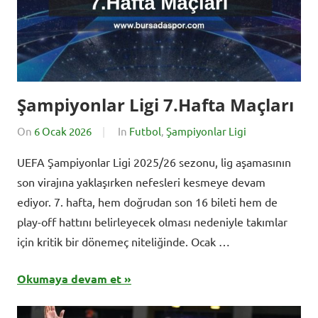
Şampiyonlar Ligi 7.Hafta Maçları
On
6 Ocak 2026
By
In
Futbol
,
Şampiyonlar Ligi
BursadaSporHaberleri
UEFA Şampiyonlar Ligi 2025/26 sezonu, lig aşamasının
son virajına yaklaşırken nefesleri kesmeye devam
ediyor. 7. hafta, hem doğrudan son 16 bileti hem de
play-off hattını belirleyecek olması nedeniyle takımlar
için kritik bir dönemeç niteliğinde. Ocak …
Okumaya devam et