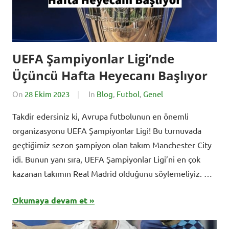
UEFA Şampiyonlar Ligi’nde
Üçüncü Hafta Heyecanı Başlıyor
On
28 Ekim 2023
By
In
Blog
,
Futbol
,
Genel
BursadaSporHaber
Takdir edersiniz ki, Avrupa futbolunun en önemli
organizasyonu UEFA Şampiyonlar Ligi! Bu turnuvada
geçtiğimiz sezon şampiyon olan takım Manchester City
idi. Bunun yanı sıra, UEFA Şampiyonlar Ligi’ni en çok
kazanan takımın Real Madrid olduğunu söylemeliyiz. …
Okumaya devam et