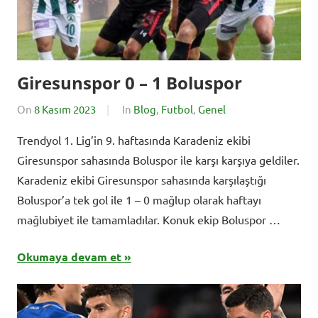
Giresunspor 0 – 1 Boluspor
On
8 Kasım 2023
By
In
Blog
,
Futbol
,
Genel
BursadaSporHaber
Trendyol 1. Lig’in 9. haftasında Karadeniz ekibi
Giresunspor sahasında Boluspor ile karşı karşıya geldiler.
Karadeniz ekibi Giresunspor sahasında karşılaştığı
Boluspor’a tek gol ile 1 – 0 mağlup olarak haftayı
mağlubiyet ile tamamladılar. Konuk ekip Boluspor …
Okumaya devam et