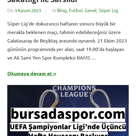
On
3 Kasım 2023
By
In
Blog
,
Futbol
,
Genel
,
Süper Lig
BursadaSporHaber
Süper Lig’de dokuzuncu haftanın sonucu büyük bir
merakla beklenen maçı, tahmin edebileceğiniz üzere
Galatasaray ile Beşiktaş arasında oynandı. 21 Ekim 2023
gününün programında yer alan, saat 19.00’da başlayan
ve Ali Sami Yen Spor Kompleksi RAMS …
Okumaya devam et