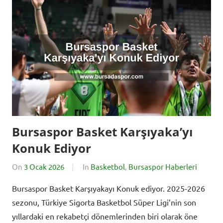
Bursaspor Basket Karşıyaka’yı
Konuk Ediyor
On
3 Ocak 2026
By
In
Basketbol
,
Bursaspor Haberleri
BursadaSporHaberleri
Bursaspor Basket Karşıyakayı Konuk ediyor. 2025-2026
sezonu, Türkiye Sigorta Basketbol Süper Ligi’nin son
yıllardaki en rekabetçi dönemlerinden biri olarak öne