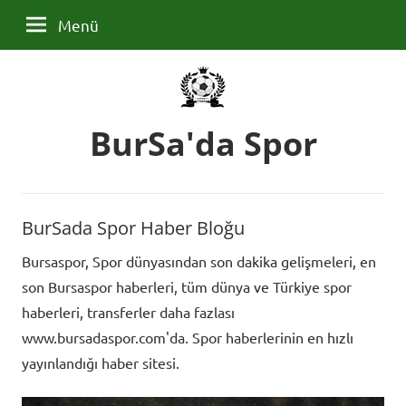
İçeriğe
Menü
geç
BurSa'da Spor
Bursa
il
BurSada Spor Haber Bloğu
ve
ilçelerin
Bursaspor, Spor dünyasından son dakika gelişmeleri, en
tüm
son Bursaspor haberleri, tüm dünya ve Türkiye spor
spor
haberleri, transferler daha fazlası
haberleri
www.bursadaspor.com'da. Spor haberlerinin en hızlı
burada
yayınlandığı haber sitesi.