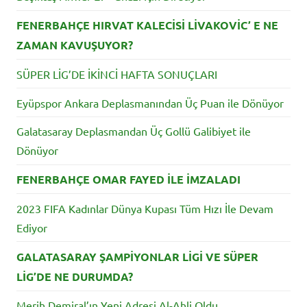
FENERBAHÇE HIRVAT KALECİSİ LİVAKOVİC’ E NE
ZAMAN KAVUŞUYOR?
SÜPER LİG’DE İKİNCİ HAFTA SONUÇLARI
Eyüpspor Ankara Deplasmanından Üç Puan ile Dönüyor
Galatasaray Deplasmandan Üç Gollü Galibiyet ile
Dönüyor
FENERBAHÇE OMAR FAYED İLE İMZALADI
2023 FIFA Kadınlar Dünya Kupası Tüm Hızı İle Devam
Ediyor
GALATASARAY ŞAMPİYONLAR LİGİ VE SÜPER
LİG’DE NE DURUMDA?
Merih Demiral’ın Yeni Adresi Al-Ahli Oldu