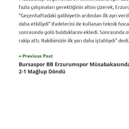
fazla çalışmaları gerektiğinin altını çizerek, Er
“Geçenhaftadaki galibiyetin ardından ilk ayrı verdi
daha etkiliydi” ifadelerini de kullanan teknik hoc
sonrasında golü bulduklarını ekledi. Sonrasında 
rakip attı. Rakibimizin ilk yarı daha iştahlıydı” dedi
Yazı
Previous Post
Tagged
Bursaspor BB Erzurumspor Müsabakasınd
with
gezinmesi
2-1 Mağlup Döndü
Bursaspor
,
İbrahim
Üzülmez