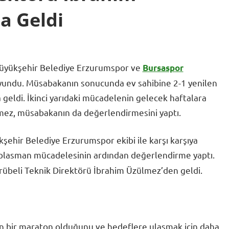
a Geldi
 Büyükşehir Belediye Erzurumspor ve
Bursaspor
 oyundu. Müsabakanın sonucunda ev sahibine 2-1 yenilen
 geldi. İkinci yarıdaki mücadelenin gelecek haftalara
mez, müsabakanın da değerlendirmesini yaptı.
kşehir Belediye Erzurumspor ekibi ile karşı karşıya
deplasman mücadelesinin ardından değerlendirme yaptı.
ecrübeli Teknik Direktörü İbrahim Üzülmez’den geldi.
n bir maraton olduğunu ve hedeflere ulaşmak için daha