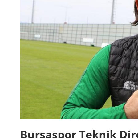
burada
Bursaspor Teknik Dir