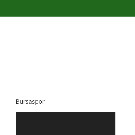
Bursaspor
Video
oynatıcı