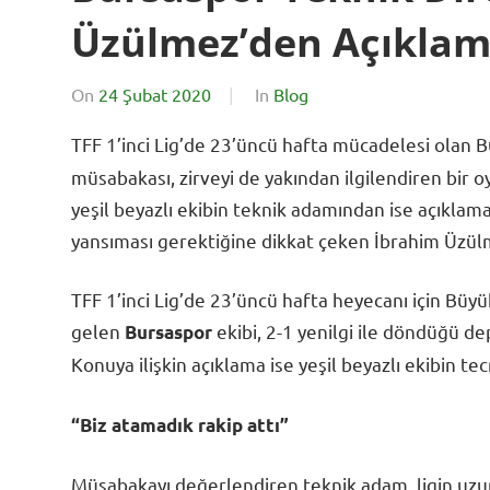
Üzülmez’den Açıklam
On
24 Şubat 2020
By
In
Blog
SporExtra
TFF 1’inci Lig’de 23’üncü hafta mücadelesi olan
müsabakası, zirveyi de yakından ilgilendiren bir
yeşil beyazlı ekibin teknik adamından ise açıklama
yansıması gerektiğine dikkat çeken İbrahim Üzül
TFF 1’inci Lig’de 23’üncü hafta heyecanı için Büyü
gelen
ekibi, 2-1 yenilgi ile döndüğü 
Bursaspor
Konuya ilişkin açıklama ise yeşil beyazlı ekibin t
“Biz atamadık rakip attı”
Müsabakayı değerlendiren teknik adam, ligin uzu