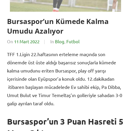
Bursaspor’un Kümede Kalma
Umudu Azalıyor
On
11 Mart 2022
By
In
Blog
,
Futbol
BursadaSporHaber
TFF 1.Ligin 22.haftasının erteleme maçında son
dönemde üst üste aldığı başarısız sonuçlarla kümede
kalma umudunu eriten Bursaspor, play off yarışı
içerisinde olan Eyüpspor’a konuk oldu. 12.dakikadan
itibaren başlayan mücadelede Ev sahibi ekip, Pa Dibba,
Umut Bulut ve Timur Temeltaş’ın golleriyle sahadan 3-0
galip ayrılan taraf oldu.
Bursaspor’un 3 Puan Hasreti 5