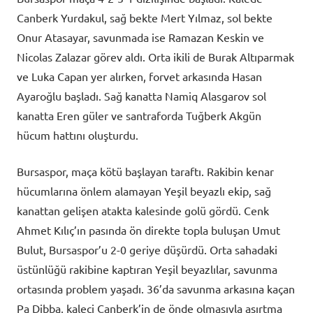
Canberk Yurdakul, sağ bekte Mert Yılmaz, sol bekte
Onur Atasayar, savunmada ise Ramazan Keskin ve
Nicolas Zalazar görev aldı. Orta ikili de Burak Altıparmak
ve Luka Capan yer alırken, forvet arkasında Hasan
Ayaroğlu başladı. Sağ kanatta Namiq Alasgarov sol
kanatta Eren güler ve santraforda Tuğberk Akgün
hücum hattını oluşturdu.
Bursaspor, maça kötü başlayan taraftı. Rakibin kenar
hücumlarına önlem alamayan Yeşil beyazlı ekip, sağ
kanattan gelişen atakta kalesinde golü gördü. Cenk
Ahmet Kılıç’ın pasında ön direkte topla buluşan Umut
Bulut, Bursaspor’u 2-0 geriye düşürdü. Orta sahadaki
üstünlüğü rakibine kaptıran Yeşil beyazlılar, savunma
ortasında problem yaşadı. 36’da savunma arkasına kaçan
Pa Dibba, kaleci Canberk’in de önde olmasıyla aşırtma