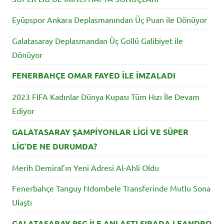
Eyüpspor Ankara Deplasmanından Üç Puan ile Dönüyor
Galatasaray Deplasmandan Üç Gollü Galibiyet ile
Dönüyor
FENERBAHÇE OMAR FAYED İLE İMZALADI
2023 FIFA Kadınlar Dünya Kupası Tüm Hızı İle Devam
Ediyor
GALATASARAY ŞAMPİYONLAR LİGİ VE SÜPER
LİG’DE NE DURUMDA?
Merih Demiral’ın Yeni Adresi Al-Ahli Oldu
Fenerbahçe Tanguy Ndombele Transferinde Mutlu Sona
Ulaştı
GALATASARAY PSG İLE ANLAŞTI SIRADA LEANDRO