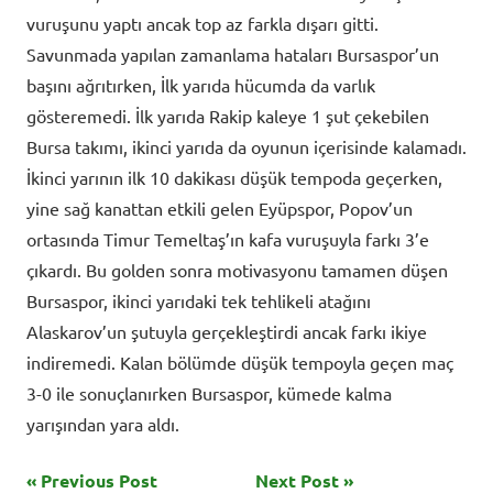
vuruşunu yaptı ancak top az farkla dışarı gitti.
Savunmada yapılan zamanlama hataları Bursaspor’un
başını ağrıtırken, İlk yarıda hücumda da varlık
gösteremedi. İlk yarıda Rakip kaleye 1 şut çekebilen
Bursa takımı, ikinci yarıda da oyunun içerisinde kalamadı.
İkinci yarının ilk 10 dakikası düşük tempoda geçerken,
yine sağ kanattan etkili gelen Eyüpspor, Popov’un
ortasında Timur Temeltaş’ın kafa vuruşuyla farkı 3’e
çıkardı. Bu golden sonra motivasyonu tamamen düşen
Bursaspor, ikinci yarıdaki tek tehlikeli atağını
Alaskarov’un şutuyla gerçekleştirdi ancak farkı ikiye
indiremedi. Kalan bölümde düşük tempoyla geçen maç
3-0 ile sonuçlanırken Bursaspor, kümede kalma
yarışından yara aldı.
Yazı
Previous Post
Next Post
Tagged