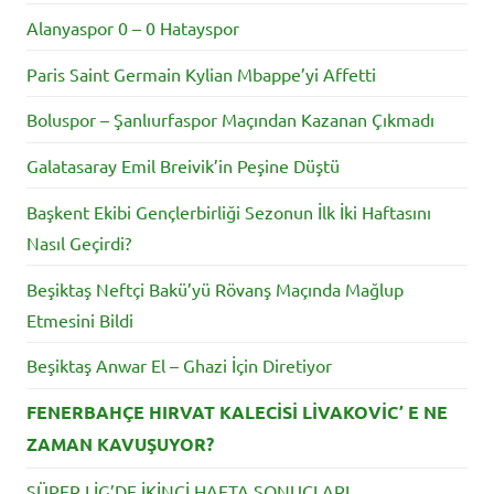
Alanyaspor 0 – 0 Hatayspor
Paris Saint Germain Kylian Mbappe’yi Affetti
Boluspor – Şanlıurfaspor Maçından Kazanan Çıkmadı
Galatasaray Emil Breivik’in Peşine Düştü
Başkent Ekibi Gençlerbirliği Sezonun İlk İki Haftasını
Nasıl Geçirdi?
Beşiktaş Neftçi Bakü’yü Rövanş Maçında Mağlup
Etmesini Bildi
Beşiktaş Anwar El – Ghazi İçin Diretiyor
FENERBAHÇE HIRVAT KALECİSİ LİVAKOVİC’ E NE
ZAMAN KAVUŞUYOR?
SÜPER LİG’DE İKİNCİ HAFTA SONUÇLARI