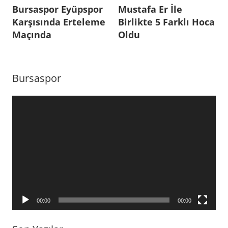
Bursaspor Eyüpspor
Mustafa Er İle
with
gezinmesi
Karşısında Erteleme
Birlikte 5 Farklı Hoca
Bursaspor
,
Maçında
Oldu
eyüpspor
,
Futbol
,
Hamza
Bursaspor
Hamzaoğlu
,
Spor
Video
Toto
oynatıcı
1.
Lig
,
tamer
tuna
00:00
00:00