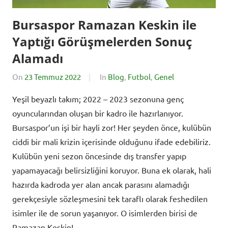
Bursaspor Ramazan Keskin ile
Yaptığı Görüşmelerden Sonuç
Alamadı
On
23 Temmuz 2022
By
In
Blog
,
Futbol
,
Genel
BursadaSporHaber
Yeşil beyazlı takım; 2022 – 2023 sezonuna genç
oyuncularından oluşan bir kadro ile hazırlanıyor.
Bursaspor’un işi bir hayli zor! Her şeyden önce, kulübün
ciddi bir mali krizin içerisinde olduğunu ifade edebiliriz.
Kulübün yeni sezon öncesinde dış transfer yapıp
yapamayacağı belirsizliğini koruyor. Buna ek olarak, hali
hazırda kadroda yer alan ancak parasını alamadığı
gerekçesiyle sözleşmesini tek taraflı olarak feshedilen
isimler ile de sorun yaşanıyor. O isimlerden birisi de
Ramazan Keskin!