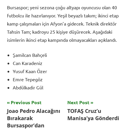
Bursaspor; yeni sezona çoğu altyapı oyuncusu olan 40
futbolcu ile hazırlanıyor. Yeşil beyazlı takım; ikinci etap
kamp çalışmaları için Afyon’a gidecek. Teknik direktör
Tahsin Tam; kadroyu 25 kişiye düşürecek. Aşağıdaki
isimlerin ikinci etap kampında olmayacakları açıklandı.
Şamilcan Bahçeli
Can Karadeniz
Yusuf Kaan Özer
Emre Tepegöz
Abdülkadir Gül
Yazı
Previous Post
Next Post
Tagged
Joao Pedro Alacağını
TOFAŞ Cruz’u
with
gezinmesi
Bırakarak
Manisa’ya Gönderdi
Bursa
,
Bursaspor’dan
Bursa