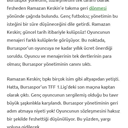
fesheden Ramazan Keskin’e takıma geri
dönmesi
yönünde çağrıda bulundu. Genç futbolcu; yönetimin bu
isteğini bir süre düşüneceğini dile getirdi. Ramazan
Keskin; güncel tarih itibariyle kulüpsüz! Oyuncunun
menajeri farklı kulüplerle görüşüyor. Bu noktada,
Bursaspor’un oyuncuya ne kadar yıllık ücret önerdiği
soruldu. Oyuncu ve menajerinin tek dertlerinin para
olması; Bursaspor yönetiminin canını sıktı.
Ramazan Keskin; tıpkı birçok isim gibi altyapıdan yetişti.
Hatta, Bursaspor’un TFF 1.Lig’deki son maçına kaptan
olarak çıktı. Genç oyuncunun sergilemiş olduğu bu tavır
büyük şaşkınlıkla karşılandı. Bursaspor yönetiminin geri
adım atmaya niyeti yok! Oyuncunun sözleşmesini haksız
bir şekilde feshettiği düşünülüyor. Bu yüzden, yargı
yoluna gidilecek.