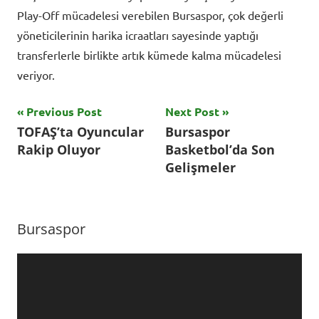
Play-Off mücadelesi verebilen Bursaspor, çok değerli
yöneticilerinin harika icraatları sayesinde yaptığı
transferlerle birlikte artık kümede kalma mücadelesi
veriyor.
Yazı
Previous Post
Next Post
Tagged
TOFAŞ’ta Oyuncular
Bursaspor
with
gezinmesi
Rakip Oluyor
Basketbol’da Son
Batuhan
Gelişmeler
Kör
,
Bursaspor
,
Futbol
,
Bursaspor
futbol
haberleri
,
Video
TFF
oynatıcı
1.
Lig