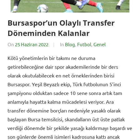
Bursaspor’un Olaylı Transfer
Döneminden Kalanlar
On
25 Haziran 2022
By
In
Blog
,
Futbol
,
Genel
BursadaSporHaber
Kötü yönetimlerin bir takımı ne duruma
getirebileceğine dair spor akademilerinde bir ders
olarak okutulabilecek en net örneklerinden birisi
Bursaspor. Yeşil Beyazlı ekip, Türk futbolunun 5’inci
şampiyonu olduktan sadece 10 sene sonra artık tam
anlamıyla hayatta kalma mücadelesi veriyor. Ara
transfer dönemine borçları nedeniyle yasaklı olarak
başlayan Bursa temsilcisi, skandalların üst üste patlak
verdiği dönemde bir şekilde yasağı kaldırmayı başardı ve
son günlerde önemli isimleri kadrosuna kattı ancak