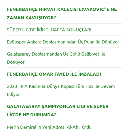
FENERBAHÇE HIRVAT KALECİSİ LİVAKOVİC’ E NE
ZAMAN KAVUŞUYOR?
SÜPER LİG’DE İKİNCİ HAFTA SONUÇLARI
Eyüpspor Ankara Deplasmanından Üç Puan ile Dönüyor
Galatasaray Deplasmandan Üç Gollü Galibiyet ile
Dönüyor
FENERBAHÇE OMAR FAYED İLE İMZALADI
2023 FIFA Kadınlar Dünya Kupası Tüm Hızı İle Devam
Ediyor
GALATASARAY ŞAMPİYONLAR LİGİ VE SÜPER
LİG’DE NE DURUMDA?
Merih Demiral’ın Yeni Adresi Al-Ahli Oldu