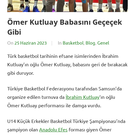
Ömer Kutluay Babasını Geçeçek
Gibi
On
25 Haziran 2023
By
In
Basketbol
,
Blog
,
Genel
BursadaSporHaber
Türk basketbol tarihinin efsane isimlerinden İbrahim
Kutluay’ın oğlu Ömer Kutluay, babasını geri de bırakacak
gibi duruyor.
Türkiye Basketbol Federasyonu tarafından Samsun’da
organize edilen turnuva da
İbrahim Kutluay
‘ın oğlu
Ömer Kutluay performansı ile damga vurdu.
U14 Küçük Erkekler Basketbol Türkiye Şampiyonası’nda
şampiyon olan
Anadolu Efes
forması giyen Ömer