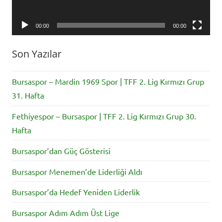
U14
Küçük
00:00
00:00
Erkekler
Basketbol
Son Yazılar
Türkiye
Şampiyonası
Bursaspor – Mardin 1969 Spor | TFF 2. Lig Kırmızı Grup
31. Hafta
Fethiyespor – Bursaspor | TFF 2. Lig Kırmızı Grup 30.
Hafta
Bursaspor’dan Güç Gösterisi
Bursaspor Menemen’de Liderliği Aldı
Bursaspor’da Hedef Yeniden Liderlik
Bursaspor Adım Adım Üst Lige