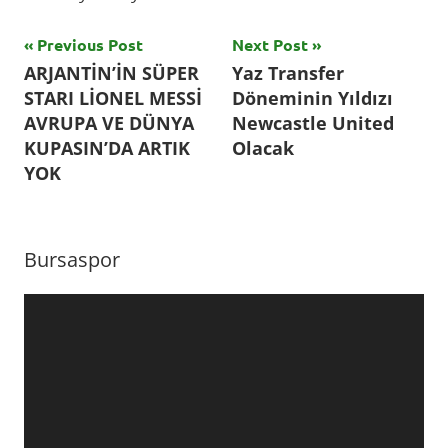
Yazı
Previous Post
Next Post
Tagged
ARJANTİN’İN SÜPER
Yaz Transfer
with
gezinmesi
STARI LİONEL MESSİ
Döneminin Yıldızı
Altyapı
,
AVRUPA VE DÜNYA
Newcastle United
anadolu
KUPASIN’DA ARTIK
Olacak
efes
,
YOK
Basketbol
,
basketbol
haber
,
Bursaspor
basketbol
haberleri
,
Video
ibrahim
oynatıcı
kutluay
,
ömer
kutluay
,
samsun
,