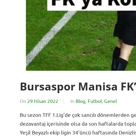
Bursaspor Manisa FK
On
29 Nisan 2022
By
In
Blog
,
Futbol
,
Genel
BursadaSporHaber
Bu sezon TFF 1.Lig’de çok sancılı dönemlerden g
dezavantaj içerisinde olsa da son haftalarda top
Yeşil Beyazlı ekip ligin 34’üncü haftasında Denizl