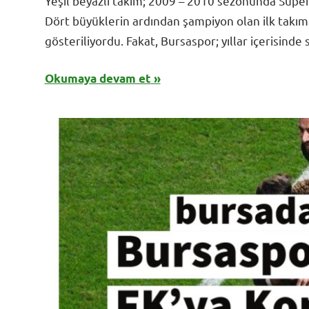
Yeşil beyazlı takım; 2009 – 2010 sezonunda Süper
Dört büyüklerin ardından şampiyon olan ilk takım
gösteriliyordu. Fakat, Bursaspor; yıllar içerisin
Okumaya devam et