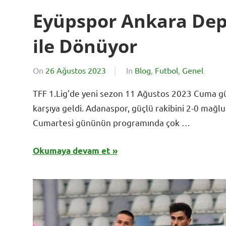
Eyüpspor Ankara De
ile Dönüyor
On
26 Ağustos 2023
By
In
Blog
,
Futbol
,
Genel
BursadaSporHaber
TFF 1.Lig’de yeni sezon 11 Ağustos 2023 Cuma gün
karşıya geldi. Adanaspor, güçlü rakibini 2-0 mağl
Cumartesi gününün programında çok …
Okumaya devam et