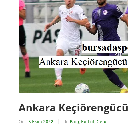
Ankara Keçiörengücü 
On
13 Ekim 2022
By
In
Blog
,
Futbol
,
Genel