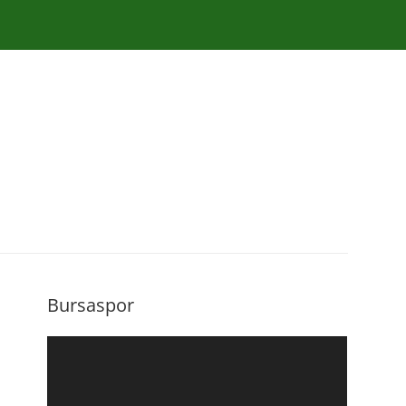
Bursaspor
Video
oynatıcı