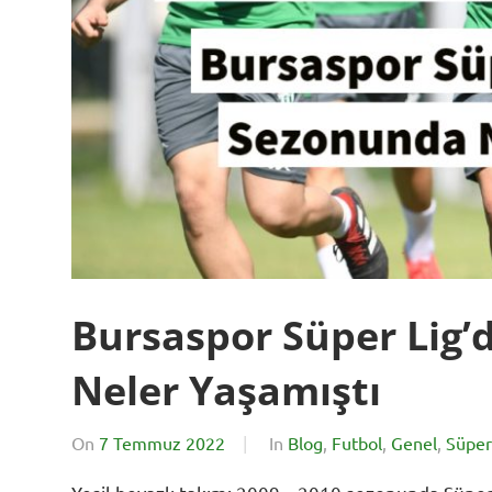
Bursaspor Süper Lig’
Neler Yaşamıştı
On
7 Temmuz 2022
By
In
Blog
,
Futbol
,
Genel
,
Süper
BursadaSporHaber