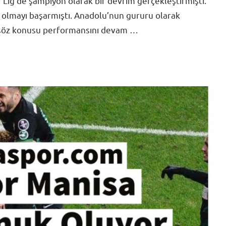
 Lig’de şampiyon olarak bir devrim gerçekleştirmişti.
 olmayı başarmıştı. Anadolu’nun gururu olarak
de söz konusu performansını devam …