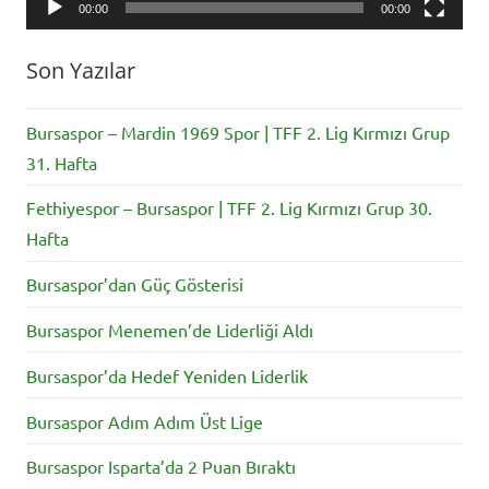
Lig
,
00:00
00:00
tff
1.lig
,
Son Yazılar
TFF
2.
Bursaspor – Mardin 1969 Spor | TFF 2. Lig Kırmızı Grup
lig
,
31. Hafta
umut
Fethiyespor – Bursaspor | TFF 2. Lig Kırmızı Grup 30.
nayır
Hafta
Bursaspor’dan Güç Gösterisi
Bursaspor Menemen’de Liderliği Aldı
Bursaspor’da Hedef Yeniden Liderlik
Bursaspor Adım Adım Üst Lige
Bursaspor Isparta’da 2 Puan Bıraktı