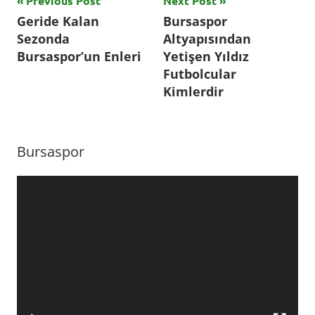
Yazı
Previous Post
Next Post
Tagged
Geride Kalan
Bursaspor
with
gezinmesi
Sezonda
Altyapısından
aytaç
Bursaspor’un Enleri
Yetişen Yıldız
kara
,
Futbolcular
beyaz
Kimlerdir
grup
,
Bursa
,
bursada
Bursaspor
spor
,
Bursadaspor
,
Video
Bursaspor
,
oynatıcı
Futbol
,
futbol
haberleri
,
futbolcu
,
Süper