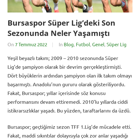
Bursaspor Süper Lig’deki Son
Sezonunda Neler Yaşamıştı
On
7 Temmuz 2022
By
In
Blog
,
Futbol
,
Genel
,
Süper Lig
BursadaSporHaber
Yeşil beyazlı takım; 2009 – 2010 sezonunda Süper
Lig’de şampiyon olarak bir devrim gerçekleştirmişti.
Dört büyüklerin ardından şampiyon olan ilk takım olmayı
başarmıştı. Anadolu’nun gururu olarak gösteriliyordu.
Fakat, Bursaspor; yıllar içerisinde söz konusu
performansını devam ettiremedi. 2010’lu yıllarda ciddi
istikrarsızlıklar yaşadı. Bu yüzden, taraftarlarını da üzdü.
Bursaspor; geçtiğimiz sezon TFF 1.Lig’de mücadele etti.
Fakat, maddi sıkıntılar dolayısıyla çok zor anlar yaşadığı