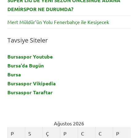
SÜPER LİG’DE YENİ SEZON ÖNCESİNDE ADANA
DEMİRSPOR NE DURUMDA?
Mert Müldür’ün Yolu Fenerbahçe ile Kesişecek
Tavsiye Siteler
Bursaspor Youtube
Bursa’da Bugün
Bursa
Bursaspor Vikipedia
Bursaspor Taraftar
Ağustos 2026
P
S
Ç
P
C
C
P