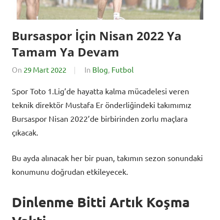
Bursaspor İçin Nisan 2022 Ya
Tamam Ya Devam
On
29 Mart 2022
By
In
Blog
,
Futbol
BursadaSporHaber
Spor Toto 1.Lig’de hayatta kalma mücadelesi veren
teknik direktör Mustafa Er önderliğindeki takımımız
Bursaspor Nisan 2022’de birbirinden zorlu maçlara
çıkacak.
Bu ayda alınacak her bir puan, takımın sezon sonundaki
konumunu doğrudan etkileyecek.
Dinlenme Bitti Artık Koşma