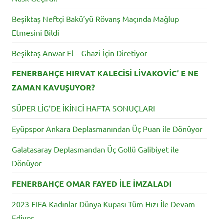
Beşiktaş Neftçi Bakü’yü Rövanş Maçında Mağlup
Etmesini Bildi
Beşiktaş Anwar El – Ghazi İçin Diretiyor
FENERBAHÇE HIRVAT KALECİSİ LİVAKOVİC’ E NE
ZAMAN KAVUŞUYOR?
SÜPER LİG’DE İKİNCİ HAFTA SONUÇLARI
Eyüpspor Ankara Deplasmanından Üç Puan ile Dönüyor
Galatasaray Deplasmandan Üç Gollü Galibiyet ile
Dönüyor
FENERBAHÇE OMAR FAYED İLE İMZALADI
2023 FIFA Kadınlar Dünya Kupası Tüm Hızı İle Devam
Ediyor