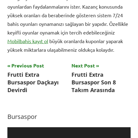
oyunlardan faydalanmalarını ister. Kazanç konusunda
yüksek oranları da beraberinde gösteren sistem 7/24
bahis oyunları oynamanızı sağlayan bir yapıdır. Özellikle
keyifli oyunlar oynamak için tercih edebileceğiniz
Mobilbahis kayıt ol
büyük oranlarda kuponlar yaparak
yüksek miktarlara ulaşabilmeniz oldukça kolaydır.
Yazı
Previous Post
Next Post
Tagged
Frutti Extra
Frutti Extra
with
gezinmesi
Bursaspor Daçkayı
Bursaspor Son 8
altaş
Devirdi
Takım Arasında
denizlispor
,
ankara
keçiörengücü
,
Bursaspor
Bursaspor
,
Futbol
,
Video
Mustafa