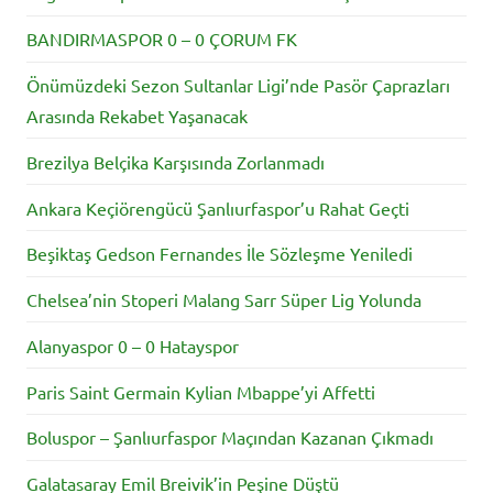
BANDIRMASPOR 0 – 0 ÇORUM FK
Önümüzdeki Sezon Sultanlar Ligi’nde Pasör Çaprazları
Arasında Rekabet Yaşanacak
Brezilya Belçika Karşısında Zorlanmadı
Ankara Keçiörengücü Şanlıurfaspor’u Rahat Geçti
Beşiktaş Gedson Fernandes İle Sözleşme Yeniledi
Chelsea’nin Stoperi Malang Sarr Süper Lig Yolunda
Alanyaspor 0 – 0 Hatayspor
Paris Saint Germain Kylian Mbappe’yi Affetti
Boluspor – Şanlıurfaspor Maçından Kazanan Çıkmadı
Galatasaray Emil Breivik’in Peşine Düştü