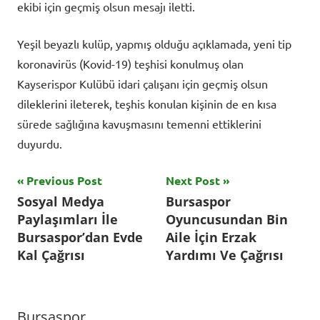
ekibi için geçmiş olsun mesajı iletti.
Yeşil beyazlı kulüp, yapmış olduğu açıklamada, yeni tip
koronavirüs (Kovid-19) teşhisi konulmuş olan
Kayserispor Kulübü idari çalışanı için geçmiş olsun
dileklerini ileterek, teşhis konulan kişinin de en kısa
sürede sağlığına kavuşmasını temenni ettiklerini
duyurdu.
Yazı
Previous Post
Next Post
Tagged
Sosyal Medya
Bursaspor
with
gezinmesi
Paylaşımları İle
Oyuncusundan Bin
Bursaspor
,
Bursaspor’dan Evde
Aile İçin Erzak
Hes
Kal Çağrısı
Yardımı Ve Çağrısı
Kablo
Kayserispor
,
Koronavirüs
,
Bursaspor