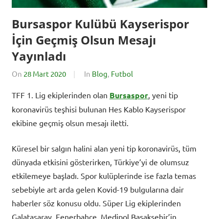
Bursaspor Kulübü Kayserispor
İçin Geçmiş Olsun Mesajı
Yayınladı
On
28 Mart 2020
By
In
Blog
,
Futbol
SporExtra
TFF 1. Lig ekiplerinden olan
Bursaspor
, yeni tip
koronavirüs teşhisi bulunan Hes Kablo Kayserispor
ekibine geçmiş olsun mesajı iletti.
Küresel bir salgın halini alan yeni tip koronavirüs, tüm
dünyada etkisini gösterirken, Türkiye’yi de olumsuz
etkilemeye başladı. Spor kulüplerinde ise fazla temas
sebebiyle art arda gelen Kovid-19 bulgularına dair
haberler söz konusu oldu. Süper Lig ekiplerinden
Galatasaray, Fenerbahçe, Medipol Başakşehir’in