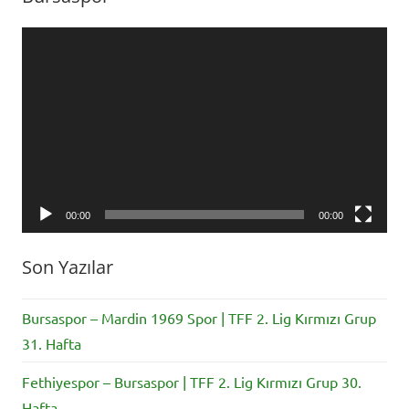
Süper
Lig
,
Video
TFF
oynatıcı
1.
Lig
00:00
00:00
Son Yazılar
Bursaspor – Mardin 1969 Spor | TFF 2. Lig Kırmızı Grup
31. Hafta
Fethiyespor – Bursaspor | TFF 2. Lig Kırmızı Grup 30.
Hafta