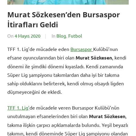
Murat Sözkesen’den Bursaspor
İtirafları Geldi
On
4 Mayıs 2020
By
In
Blog
,
Futbol
SporExtra
TFF 1. Lig’de mücadele eden
Bursaspor
Kulübü’nun
efsane oyuncularından biri olan
Murat Sözkesen
, kendi
dönemi ile şimdiki dönemi kıyasladı. Kendi zamanında
Süper Lig şampiyonu takımlardan daha iyi bir takıma
sahip olduklarını belirterek, kendi olmuş olsaydı ligden
düşmeyeceğini de ekledi.
TFF 1. Lig’
de mücadele veren Bursaspor Kulübü’nün
unutulmayan efsanelerinden biri olan
Murat Sözkesen
,
takıma ilişkin çarpıcı açıklamalarda bulundu. Yeşil beyazlı
takımın, kendi döneminde Süper Lig şampiyonu olandan