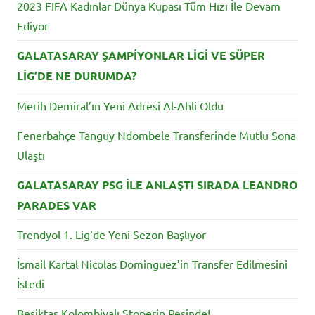
2023 FIFA Kadınlar Dünya Kupası Tüm Hızı İle Devam
Ediyor
GALATASARAY ŞAMPİYONLAR LİGİ VE SÜPER
LİG’DE NE DURUMDA?
Merih Demiral’ın Yeni Adresi Al-Ahli Oldu
Fenerbahçe Tanguy Ndombele Transferinde Mutlu Sona
Ulaştı
GALATASARAY PSG İLE ANLAŞTI SIRADA LEANDRO
PARADES VAR
Trendyol 1. Lig‘de Yeni Sezon Başlıyor
İsmail Kartal Nicolas Dominguez’in Transfer Edilmesini
İstedi
Beşiktaş Kolombiyalı Stoperin Peşinde!