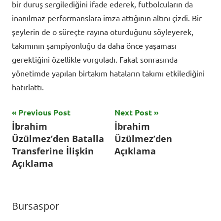
bir duruş sergilediğini ifade ederek, futbolcuların da
inanılmaz performanslara imza attığının altını çizdi. Bir
şeylerin de o süreçte rayına oturduğunu söyleyerek,
takımının şampiyonluğu da daha önce yaşaması
gerektiğini özellikle vurguladı. Fakat sonrasında
yönetimde yapılan birtakım hataların takımı etkilediğini
hatırlattı.
Yazı
Previous Post
Next Post
Tagged
İbrahim
İbrahim
with
gezinmesi
Üzülmez’den Batalla
Üzülmez’den
Bursaspor
,
Transferine İlişkin
Açıklama
Murat
Açıklama
Sözkesen
,
TFF
1.
Bursaspor
Lig