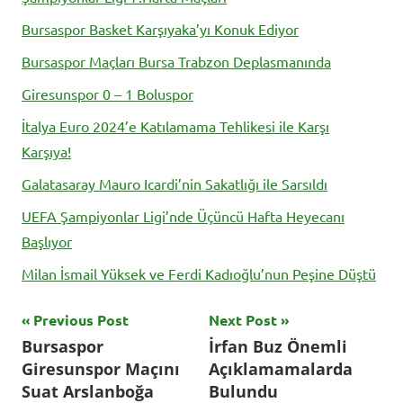
Bursaspor Basket Karşıyaka’yı Konuk Ediyor
Bursaspor Maçları Bursa Trabzon Deplasmanında
Giresunspor 0 – 1 Boluspor
İtalya Euro 2024’e Katılamama Tehlikesi ile Karşı
Karşıya!
Galatasaray Mauro Icardi’nin Sakatlığı ile Sarsıldı
UEFA Şampiyonlar Ligi’nde Üçüncü Hafta Heyecanı
Başlıyor
Milan İsmail Yüksek ve Ferdi Kadıoğlu’nun Peşine Düştü
Yazı
Previous Post
Next Post
Tagged
Bursaspor
İrfan Buz Önemli
with
gezinmesi
Giresunspor Maçını
Açıklamamalarda
Bursadaspor
,
Suat Arslanboğa
Bulundu
Bursaspor
,