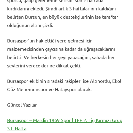
sporcu, galip gelememe serisini son 2 haftada
kırdıklarını ekledi. Şimdi artık 3 haftalarının kaldığını
belirten Dursun, en büyük destekçilerinin ise taraftar
olduğunun altını çizdi.
Bursaspor’un hak ettiği yere gelmesi için
malzemecisinden çaycısına kadar da uğraşacaklarını
belirtti. Ve herkesin her şeyi yapacağını, sahada her
şeylerini vereceklerine dikkat çekti.
Bursaspor ekibinin sıradaki rakipleri ise Altınordu, Ekol
Göz Menemenspor ve Hatayspor olacak.
Güncel Yazılar
Bursaspor – Mardin 1969 Spor | TFF 2. Lig Kırmızı Grup
31. Hafta