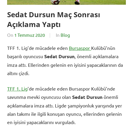
Sedat Dursun Maç Sonrası
Açıklama Yaptı
On
1 Temmuz 2020
By
In
Blog
SporExtra
TFF 1. Lig’de mücadele eden
Bursaspor
Kulübü’nün
başarılı oyuncusu
Sedat Dursun
, önemli açıklamalara
imza attı. Ellerinden gelenin en iyisini yapacaklarının da
altını çizdi.
TFF 1. Lig
’de mücadele eden Bursaspor Kulübü’nde
savunma mevki oyuncusu olan
Sedat Dursun
önemli
açıklamalara imza attı. Ligde şampiyonluk yarışında yer
alan takımı ile ilgili konuşan oyuncu, ellerinden gelenin
en iyisini yapacaklarını vurguladı.