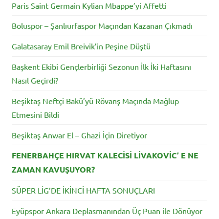
Paris Saint Germain Kylian Mbappe’yi Affetti
Boluspor – Şanlıurfaspor Maçından Kazanan Çıkmadı
Galatasaray Emil Breivik’in Peşine Düştü
Başkent Ekibi Gençlerbirliği Sezonun İlk İki Haftasını
Nasıl Geçirdi?
Beşiktaş Neftçi Bakü’yü Rövanş Maçında Mağlup
Etmesini Bildi
Beşiktaş Anwar El – Ghazi İçin Diretiyor
FENERBAHÇE HIRVAT KALECİSİ LİVAKOVİC’ E NE
ZAMAN KAVUŞUYOR?
SÜPER LİG’DE İKİNCİ HAFTA SONUÇLARI
Eyüpspor Ankara Deplasmanından Üç Puan ile Dönüyor