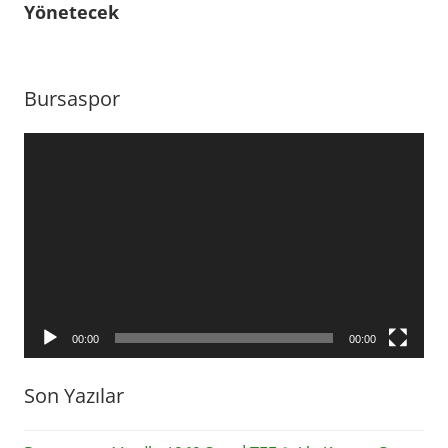
Yönetecek
Sedat
Dursun
Bursaspor
Video
oynatıcı
00:00
00:00
Son Yazılar