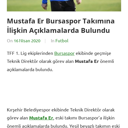
Mustafa Er Bursaspor Takımına
İlişkin Açıklamalarda Bulundu
On
16 Nisan 2020
By
In
Futbol
SporExtra
TFF 1. Lig ekiplerinden
Bursaspor
ekibinde geçmişe
Teknik Direktör olarak görev alan
Mustafa Er
önemli
açıklamalarda bulundu.
Kırşehir Belediyespor ekibinde Teknik Direktör olarak
görev alan
Mustafa Er
, eski takımı Bursaspor’a ilişkin
önemli açıklamalarda bulundu. Yeşil beyazlı takımın eski