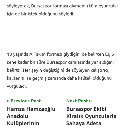
söyleyerek, Bursaspor forması giymenin tüm oyuncular
için de bir istek olduğunu söyledi.
18 yaşında A Takım forması giydiğini de belirten Er, 6
sene kadar bir süre Bursaspor camiasında yer aldığını
belirtti. Her şeyin değiştiğini de söyleyen çalıştırıcı,
kalitenin ise geçmiş zamanda daha kaliteli olduğunu
vurguladı.
Yazı
Previous Post
Next Post
Tagged
Hamza Hamzaoğlu
Bursaspor Ekibi
with
gezinmesi
Anadolu
Kiralık Oyuncularla
Bursaspor
,
Kulüplerinin
Sahaya Adeta
Futbol
,