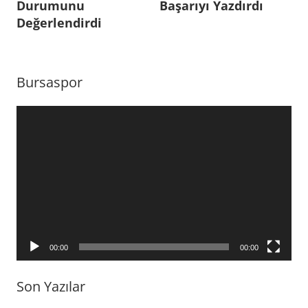
Durumunu
Başarıyı Yazdırdı
Kırşehir
Değerlendirdi
Belediyespor
,
Koronavirüs
,
Mustafa
Bursaspor
Er
Video
oynatıcı
00:00
00:00
Son Yazılar