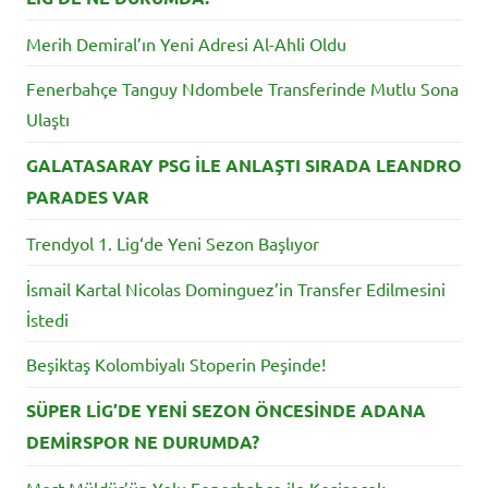
Merih Demiral’ın Yeni Adresi Al-Ahli Oldu
Fenerbahçe Tanguy Ndombele Transferinde Mutlu Sona
Ulaştı
GALATASARAY PSG İLE ANLAŞTI SIRADA LEANDRO
PARADES VAR
Trendyol 1. Lig‘de Yeni Sezon Başlıyor
İsmail Kartal Nicolas Dominguez’in Transfer Edilmesini
İstedi
Beşiktaş Kolombiyalı Stoperin Peşinde!
SÜPER LİG’DE YENİ SEZON ÖNCESİNDE ADANA
DEMİRSPOR NE DURUMDA?
Mert Müldür’ün Yolu Fenerbahçe ile Kesişecek