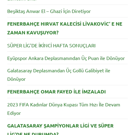
Beşiktaş Anwar El – Ghazi İçin Diretiyor
FENERBAHÇE HIRVAT KALECİSİ LİVAKOVİC’ E NE
ZAMAN KAVUŞUYOR?
SÜPER LİG’DE İKİNCİ HAFTA SONUÇLARI
Eyüpspor Ankara Deplasmanından Üç Puan ile Dönüyor
Galatasaray Deplasmandan Üç Gollü Galibiyet ile
Dönüyor
FENERBAHÇE OMAR FAYED İLE İMZALADI
2023 FIFA Kadınlar Dünya Kupası Tüm Hızı İle Devam
Ediyor
GALATASARAY ŞAMPİYONLAR LİGİ VE SÜPER
LİG’DE NE DURUMDA?