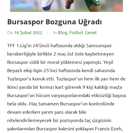
Bursaspor Bozguna Uğradı
On
16 Şubat 2022
By
In
Blog
,
Futbol
,
Genel
BursadaSporHaber
TFF 1.Lig’in 24’üncü haftasında aldığı Samsunspor
beraberliğiyle birlikte 2 maç üst üste kaybetmeyen
Bursaspor ciddi bir moral yüklemesi yapmıştı. Yeşil
Beyazlı ekip ligin 25’inci haftasında kendi sahasında
Tuzlaspor’u konuk etti. Tuzlaspor’un hem ilk yarı hem de
ikinci yarıda bir kırmızı kart görerek 9 kişi kaldığı maçta
Bursaspor’un hücum varyasyonlarındaki etkisizliği başına
bela oldu. Maç tamamen Bursaspor’un kontrolünde
devam ederken yarım şans olarak bile
nitelendirilemeyecek bir pozisyonda taç çizgisinin
yakınlarından Bursaspor kalesini yoklayan Francis Ezeh,