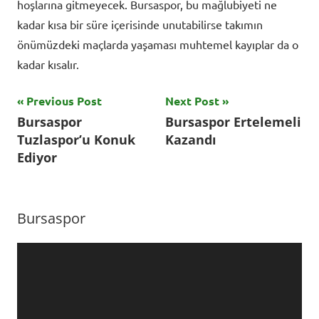
hoşlarına gitmeyecek. Bursaspor, bu mağlubiyeti ne
kadar kısa bir süre içerisinde unutabilirse takımın
önümüzdeki maçlarda yaşaması muhtemel kayıplar da o
kadar kısalır.
Yazı
Previous Post
Next Post
Tagged
Bursaspor
Bursaspor Ertelemeli
with
gezinmesi
Tuzlaspor’u Konuk
Kazandı
Bursaspor
,
Ediyor
Francis
Ezeh
,
Futbol
,
Bursaspor
futbol
haberleri
,
Video
tff
oynatıcı
1.lig
,
tuzlaspor