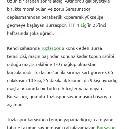
Uzun bir aradan sonra aldığı Altınordu galibiyetiyle
birlikte moral bulan ve zorlu Samsunspor
deplasmanından beraberlik kopararak yükselişe
geçmeye başlayan Bursaspor, TFF
1.Lig
’in 25’inci
haftasında şoka uğradı.
Kendi sahasında
Tuzlaspor
’u konuk eden Bursa
temsilcisi, maçın başından sonuna kadar topun sahibi
olduğu maçta rakibine 1-0 mağlup olmaktan
kurtulamadı. Tuzlaspor’un iki kırmızı kart görerek 65
dakikasını 10 kişi, 25 dakikalık kısmını da 9 kişi oynadığı
maçta hücumda bir türlü etkili işler yapamayan
Bursaspor, gömülü Tuzlaspor savunmasını başarıyla
açamadı.
Tuzlaspor karşısında tempo yapamadığı için amiyane
tabirle takımın savunmasını çalkalayamayan
Bursaspor,